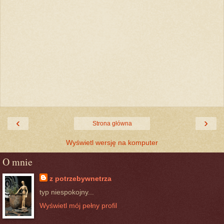
‹
›
Strona główna
Wyświetl wersję na komputer
O mnie
z potrzebywnetrza
typ niespokojny...
Wyświetl mój pełny profil