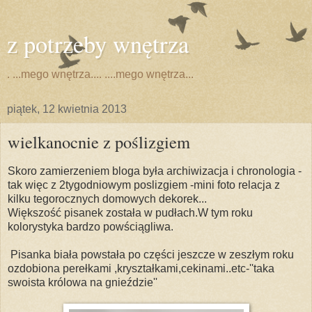
z potrzeby wnętrza
. ...mego wnętrza.... ....mego wnętrza...
piątek, 12 kwietnia 2013
wielkanocnie z poślizgiem
Skoro zamierzeniem bloga była archiwizacja i chronologia -
tak więc z 2tygodniowym poslizgiem -mini foto relacja z
kilku tegorocznych domowych dekorek...
Większość pisanek została w pudłach.W tym roku
kolorystyka bardzo powściągliwa.
Pisanka biała powstała po części jeszcze w zeszłym roku
ozdobiona perełkami ,kryształkami,cekinami..etc-''taka
swoista królowa na gnieździe''