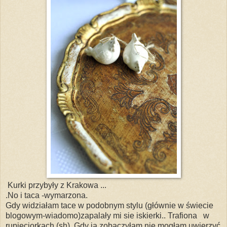
Kurki przybyły z Krakowa ...
.No i taca -wymarzona.
Gdy widziałam tace w podobnym stylu (głównie w świecie
blogowym-wiadomo)zapalały mi sie iskierki.. Trafiona w
rupieciorkach.(sh). Gdy ją zobaczyłam nie mogłam uwierzyć