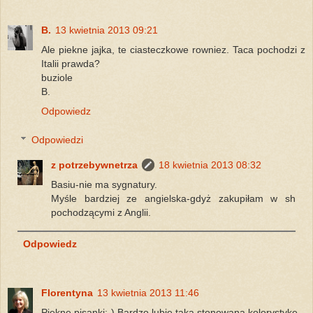
B.
13 kwietnia 2013 09:21
Ale piekne jajka, te ciasteczkowe rowniez. Taca pochodzi z
Italii prawda?
buziole
B.
Odpowiedz
Odpowiedzi
z potrzebywnetrza
18 kwietnia 2013 08:32
Basiu-nie ma sygnatury.
Myśle bardziej ze angielska-gdyż zakupiłam w sh
pochodzącymi z Anglii.
Odpowiedz
Florentyna
13 kwietnia 2013 11:46
Piękne pisanki;-) Bardzo lubię taką stonowana kolorystykę.