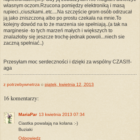
własnym oczom.Rzucona pomiędzy elektroniką i masą
rupieci.,ciuszkami..etc....Na szczęście grom osób odrzucał
ją jako zniszczoną albo po prostu czekała na mnie.To
kolejny dowód na to że marzenia sie spełniają..(a tak na
marginesie -to tych marzeń małych i większych to
znalazłoby się jeszcze trochę-jednak powoli...niech sie
zaczną spełniać..)
Przesyłam moc serdeczności i dzięki za wspólny CZAS!!!-
aga
z potrzebywnetrza
o
piątek, kwietnia 12, 2013
16 komentarzy:
MariaPar
13 kwietnia 2013 07:34
Ciastka powalają na kolana :-)
Buziaki
Odpowiedz